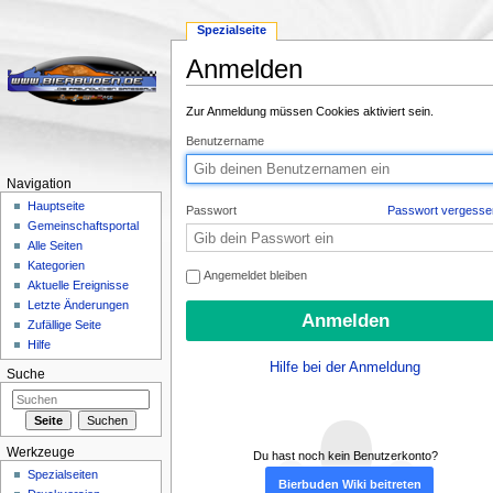
Spezialseite
Anmelden
Wechseln zu:
Navigation
,
Suche
Zur Anmeldung müssen Cookies aktiviert sein.
Benutzername
Navigation
Hauptseite
Passwort
Passwort vergesse
Gemeinschaftsportal
Alle Seiten
Kategorien
Angemeldet bleiben
Aktuelle Ereignisse
Letzte Änderungen
Zufällige Seite
Hilfe
Hilfe bei der Anmeldung
Suche
Werkzeuge
Du hast noch kein Benutzerkonto?
Spezialseiten
Bierbuden Wiki beitreten